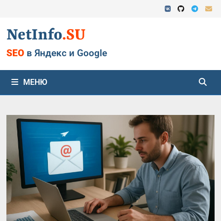
Перейти
к
содержимому
NetInfo
.SU
SEO
в Яндекс и Google
МЕНЮ